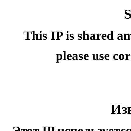
S
This IP is shared a
please use co
Из
Этот IP используетс